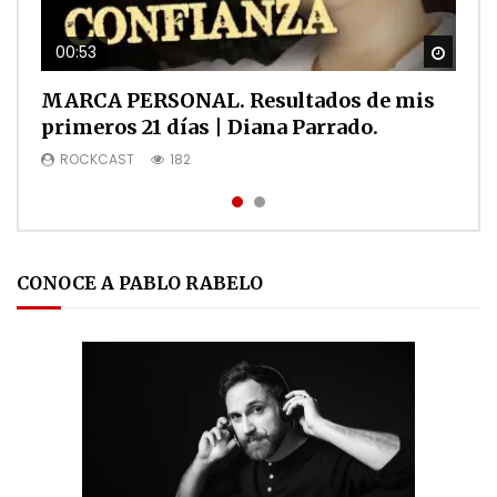
00:53
01:01
Watch
Watch
MARCA PERSONAL. Resultados de mis
Caso de éxito Eduardo Ospino en HD1
primeros 21 días | Diana Parrado.
ROCKCAST
90
ROCKCAST
182
CONOCE A PABLO RABELO