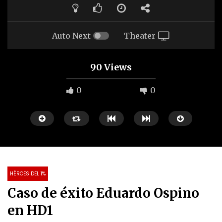
Auto Next
Theater
90 Views
0
0
HÉROES DEL 1%
Caso de éxito Eduardo Ospino
00:53
Watch Later
en HD1
MARCA PERSONAL. Resultados de