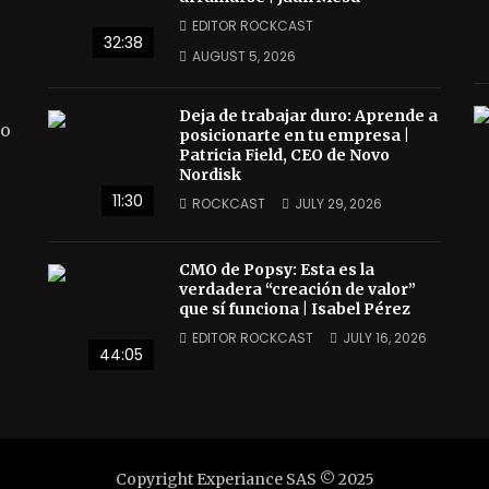
EDITOR ROCKCAST
32:38
AUGUST 5, 2026
Deja de trabajar duro: Aprende a
do
posicionarte en tu empresa |
Patricia Field, CEO de Novo
Nordisk
11:30
ROCKCAST
JULY 29, 2026
CMO de Popsy: Esta es la
verdadera “creación de valor”
que sí funciona | Isabel Pérez
EDITOR ROCKCAST
JULY 16, 2026
44:05
Copyright Experiance SAS © 2025