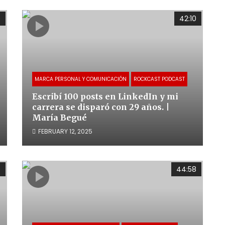
9
42:10
MARCA PERSONAL Y COMUNICACIÓN
ROCKCAST PODCAST
Escribí 100 posts en LinkedIn y mi
carrera se disparó con 29 años. |
María Begué
FEBRUARY 12, 2025
0
44:58