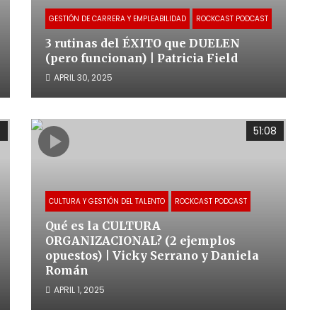
GESTIÓN DE CARRERA Y EMPLEABILIDAD
ROCKCAST PODCAST
3 rutinas del ÉXITO que DUELEN
(pero funcionan) | Patricia Field
APRIL 30, 2025
7
51:08
CULTURA Y GESTIÓN DEL TALENTO
ROCKCAST PODCAST
Qué es la CULTURA
ORGANIZACIONAL? (2 ejemplos
opuestos) | Vicky Serrano y Daniela
Román
APRIL 1, 2025