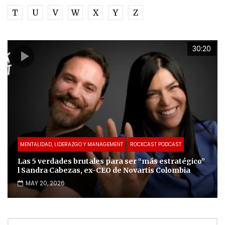
T
U
V
W
X
Y
Z
30:20
MENTALIDAD, LIDERAZGO Y MANAGEMENT
ROCKCAST PODCAST
Las 5 verdades brutales para ser “más estratégico”
l Sandra Cabezas, ex-CEO de Novartis Colombia
MAY 20, 2026