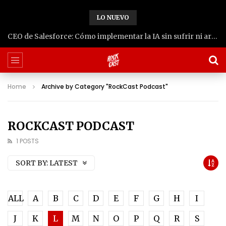
LO NUEVO
CEO de Salesforce: Cómo implementar la IA sin sufrir ni arruinarse | Juan Mesa
Home
Archive by Category "RockCast Podcast"
ROCKCAST PODCAST
1 POSTS
SORT BY:
LATEST
ALL
A
B
C
D
E
F
G
H
I
J
K
L
M
N
O
P
Q
R
S