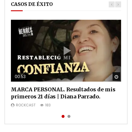
CASOS DE ÉXITO
00:53
01:01
Watch
Watch
MARCA PERSONAL. Resultados de mis
Caso de éxito Eduardo Ospino en HD1
primeros 21 días | Diana Parrado.
ROCKCAST
90
ROCKCAST
183