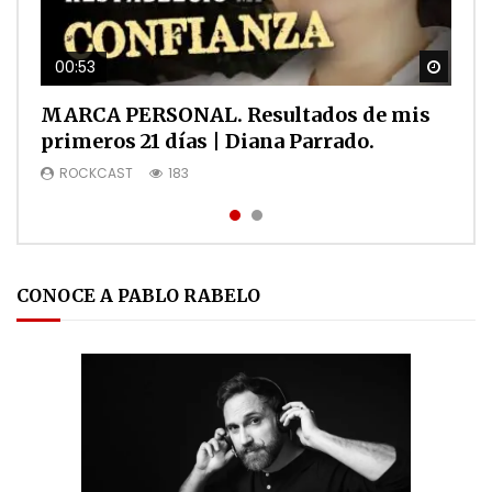
00:53
01:01
Watch
Watch
MARCA PERSONAL. Resultados de mis
Caso de éxito Eduardo Ospino en HD1
primeros 21 días | Diana Parrado.
ROCKCAST
90
ROCKCAST
183
CONOCE A PABLO RABELO