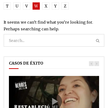
T
U
V
W
X
Y
Z
It seems we can’t find what you’re looking for.
Perhaps searching can help.
CASOS DE ÉXITO