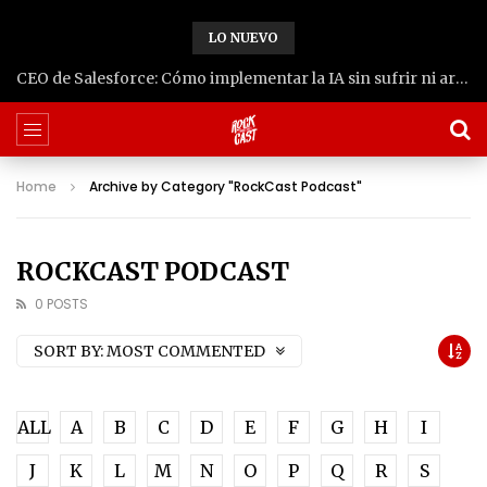
LO NUEVO
CEO de Salesforce: Cómo implementar la IA sin sufrir ni arruinarse | Juan Mesa
Home
Archive by Category "RockCast Podcast"
ROCKCAST PODCAST
0 POSTS
SORT BY:
MOST COMMENTED
ALL
A
B
C
D
E
F
G
H
I
J
K
L
M
N
O
P
Q
R
S