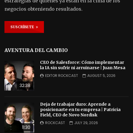
estrategias de quienes ya están en la cima de los
negocios obteniendo resultados.
SUSCRÍBETE
AVENTURA DEL CAMBIO
CEO de Salesforce: Cómo implementar
la IA sin sufrir ni arruinarse | Juan Mesa
EDITOR ROCKCAST
AUGUST 5, 2026
32:38
Deja de trabajar duro: Aprende a
posicionarte en tu empresa | Patricia
Field, CEO de Novo Nordisk
ROCKCAST
JULY 29, 2026
11:30