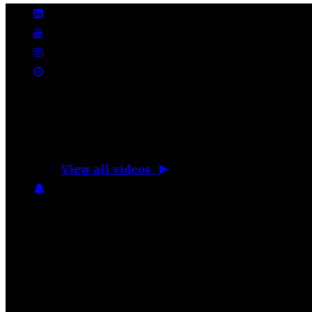
No videos yet!
Click on "Watch later" to put videos here
View all videos
Don't miss new videos
Sign in to see updates from your favourite c