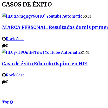
CASOS DE ÉXITO
00:53
MARCA PERSONAL. Resultados de mis primeros
RockCast
0
01:01
Caso de éxito Eduardo Ospino en HD1
RockCast
0
Top