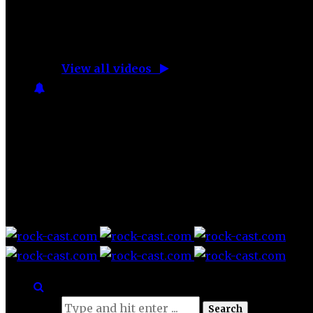
No videos yet!
Click on "Watch later" to put videos here
View all videos
Don't miss new videos
Sign in to see updates from your favourite c