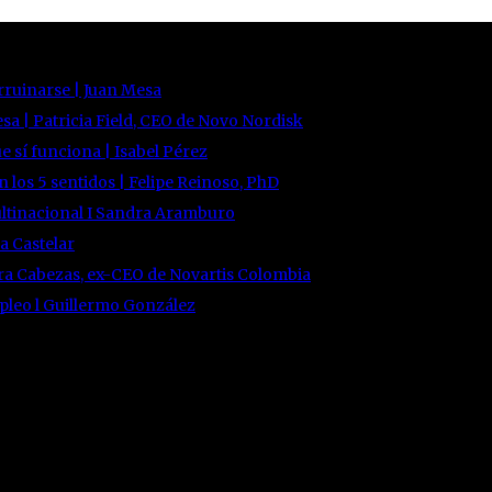
rruinarse | Juan Mesa
sa | Patricia Field, CEO de Novo Nordisk
e sí funciona | Isabel Pérez
 los 5 sentidos | Felipe Reinoso, PhD
ultinacional I Sandra Aramburo
a Castelar
dra Cabezas, ex-CEO de Novartis Colombia
pleo l Guillermo González