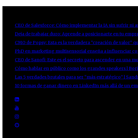
LO NUEVO
CEO de Salesforce: Cómo implementar la IA sin sufrir ni a
Deja de trabajar duro: Aprende a posicionarte en tu empre
CMO de Popsy: Esta es la verdadera “creación de valor” qu
PhD en marketing multisensorial enseña a influenciar con
CEO de Sanofi: Este es el secreto para ascender en una m
Cómo hablar en público como los grandes speakers l Borj
Las 5 verdades brutales para ser “más estratégico” l San
10 formas de ganar dinero en LinkedIn más allá de un em