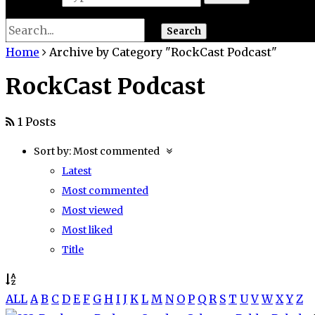
Home
Archive by Category "RockCast Podcast"
RockCast Podcast
1 Posts
Sort by:
Most commented
Latest
Most commented
Most viewed
Most liked
Title
ALL
A
B
C
D
E
F
G
H
I
J
K
L
M
N
O
P
Q
R
S
T
U
V
W
X
Y
Z