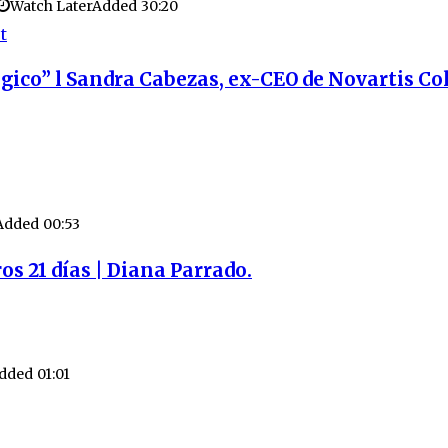
Watch Later
Added
30:20
t
égico” l Sandra Cabezas, ex-CEO de Novartis C
Added
00:53
 21 días | Diana Parrado.
dded
01:01